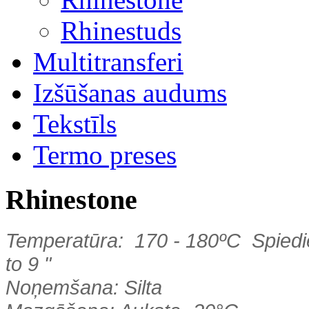
Rhinestuds
Multitransferi
Izšūšanas audums
Tekstīls
Termo preses
Rhinestone
Temperatūra: 170 - 180ºC Spiedie
to 9 "
Noņemšana: Silta