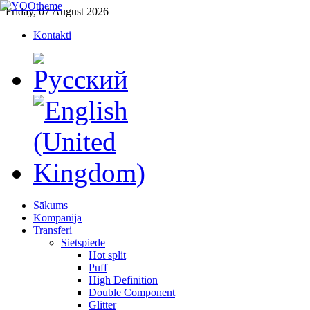
Friday, 07 August 2026
Kontakti
Sākums
Kompānija
Transferi
Sietspiede
Hot split
Puff
High Definition
Double Component
Glitter