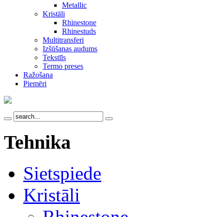
Metallic
Kristāli
Rhinestone
Rhinestuds
Multitransferi
Izšūšanas audums
Tekstīls
Termo preses
Ražošana
Piemēri
Tehnika
Sietspiede
Kristāli
Rhinestone