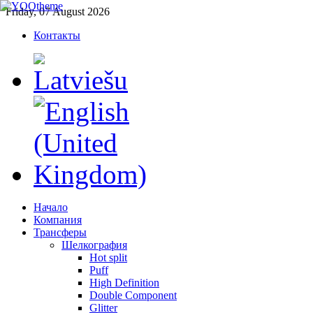
Friday, 07 August 2026
Контакты
Начало
Компания
Трансферы
Шелкография
Hot split
Puff
High Definition
Double Component
Glitter