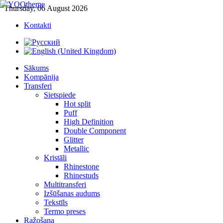
Thursday, 06 August 2026
Kontakti
Sākums
Kompānija
Transferi
Sietspiede
Hot split
Puff
High Definition
Double Component
Glitter
Metallic
Kristāli
Rhinestone
Rhinestuds
Multitransferi
Izšūšanas audums
Tekstīls
Termo preses
Ražošana