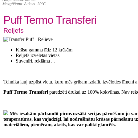
Mazgāšana: Auksts -30°C
Puff Termo Transferi
Reljefs
Krāsu gamma līdz 12 krāsām
Reljefs izvēlētas vietās
Suvenīri, reklāma ...
Tehnika ļauj uzpūst vietu, kuru mēs gribam izdalīt, izvēloties līmeni
Puff Termo Transferi
paredzēti drukai uz 100% kokvilnas. Nav reko
Mēs iesakām pārbaudīt pirms uzsākt serijas pārnēšanu jo var 
temperatūras, kas vajadzīgi, lai nodrošinātu krāsas pārnešanu u
materiāliem, piemēram, akrils, kas var palikt glancēts.