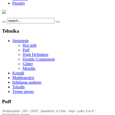
Piemēri
Tehnika
Sietspiede
Hot split
Puff
High Definition
Double Component
Glitter
Metallic
Kristāli
Multitransferi
Izšūšanas audums
Tekstīls
Termo preses
Puff
Temperatūra: 185 - 190ºC Spieidens: 4.5 Bar - High Laiks: 6 to 8 "
Noņemšana: Karsts