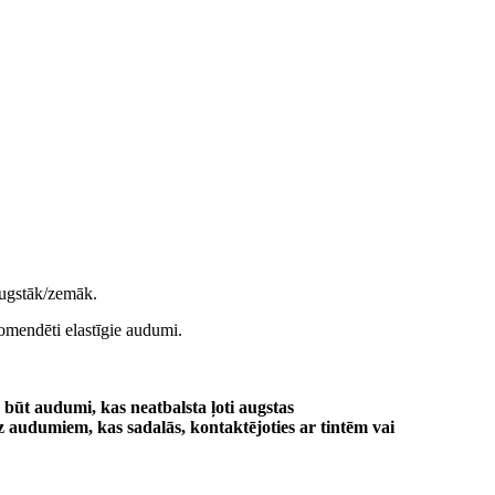
 augstāk/zemāk.
mendēti elastīgie audumi.
būt audumi, kas neatbalsta ļoti augstas
z audumiem, kas sadalās, kontaktējoties ar tintēm vai