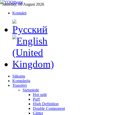
Saturday, 08 August 2026
Kontakti
Sākums
Kompānija
Transferi
Sietspiede
Hot split
Puff
High Definition
Double Component
Glitter