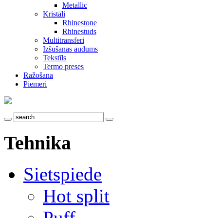
Metallic
Kristāli
Rhinestone
Rhinestuds
Multitransferi
Izšūšanas audums
Tekstīls
Termo preses
Ražošana
Piemēri
Tehnika
Sietspiede
Hot split
Puff